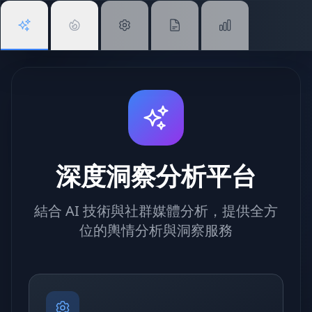
深度洞察分析平台
結合 AI 技術與社群媒體分析，提供全方
位的輿情分析與洞察服務