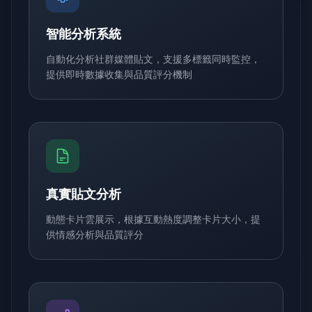
智能分析系統
自動化分析社群媒體貼文，支援多標籤同時監控，
提供即時數據收集與品質評分機制
真實貼文分析
動態卡片雲展示，根據互動熱度調整卡片大小，提
供情感分析與品質評分